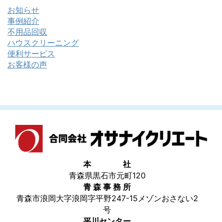
お知らせ
事例紹介
不用品回収
ハウスクリーニング
便利サービス
お客様の声
本 社
青森県黒石市元町120
青 森 事 務 所
青森市浪岡大字浪岡字平野247-15メゾンおさない2
号
平川センター