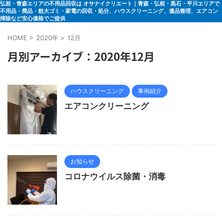
弘前・青森エリアの不用品回収は オサナイクリエート｜青森・弘前・黒石・平川エリアで
不用品・廃品・粗大ゴミ・家電の回収・処分、ハウスクリーニング、遺品整理、エアコン
掃除など安心価格でご提供
HOME
>
2020年
>
12月
月別アーカイブ：2020年12月
ハウスクリーニング
事例紹介
エアコンクリーニング
お知らせ
コロナウイルス除菌・消毒