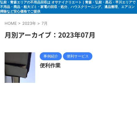
弘前・青森エリアの不用品回収は オサナイクリエート｜青森・弘前・黒石・平川エリアで
不用品・廃品・粗大ゴミ・家電の回収・処分、ハウスクリーニング、遺品整理、エアコン
掃除など安心価格でご提供
HOME
>
2023年
>
7月
月別アーカイブ：2023年07月
事例紹介
便利サービス
便利作業