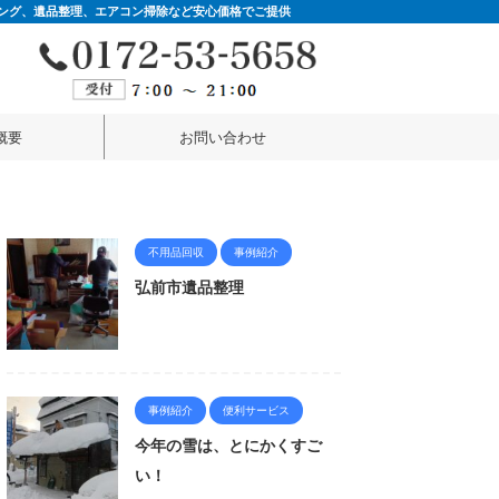
ング、遺品整理、エアコン掃除など安心価格でご提供
概要
お問い合わせ
不用品回収
事例紹介
弘前市遺品整理
事例紹介
便利サービス
今年の雪は、とにかくすご
い！