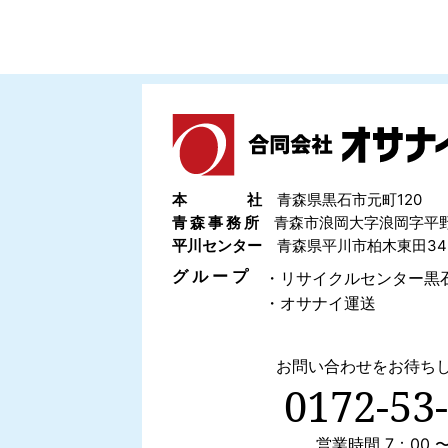
本 社
青森県黒石市元町120
青 森 事 務 所
青森市浪岡大字浪岡字平野2
平川センター
青森県平川市柏木東田345
グ ル ー プ
・リサイクルセンター黒
・オサナイ運送
お問い合わせをお待ち
0172-53
営業時間 7：00 〜