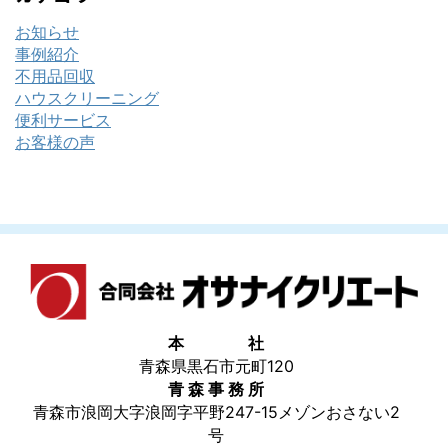
お知らせ
事例紹介
不用品回収
ハウスクリーニング
便利サービス
お客様の声
本 社
青森県黒石市元町120
青 森 事 務 所
青森市浪岡大字浪岡字平野247-15メゾンおさない2
号