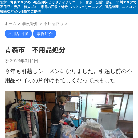
弘前・青森エリアの不用品回収は オサナイクリエート｜青森・弘前・黒石・平川エリアで
不用品・廃品・粗大ゴミ・家電の回収・処分、ハウスクリーニング、遺品整理、エアコン
掃除など安心価格でご提供
ホーム
>
事例紹介
>
不用品回収
>
不用品回収
事例紹介
青森市 不用品処分
2023年3月1日
今年も引越しシーズンになりました。引越し前の不
用品やゴミの片付けも忙しくなって来ました。